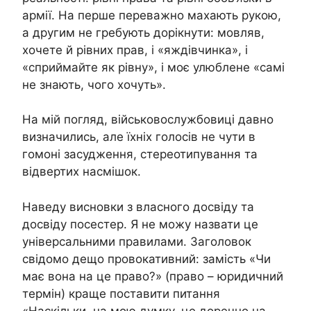
армії. На перше переважно махають рукою,
а другим не гребують дорікнути: мовляв,
хочете й рівних прав, і «яждівчинка», і
«сприймайте як рівну», і моє улюблене «самі
не знають, чого хочуть».
На мій погляд, військовослужбовиці давно
визначились, але їхніх голосів не чути в
гомоні засудження, стереотипування та
відвертих насмішок.
Наведу висновки з власного досвіду та
досвіду посестер. Я не можу назвати це
універсальними правилами. Заголовок
свідомо дещо провокативний: замість «Чи
має вона на це право?» (право – юридичний
термін) краще поставити питання
«Наскільки, на мою думку, це доречно на