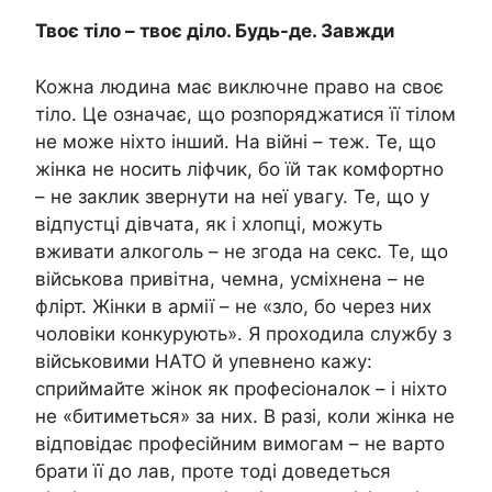
Твоє тіло – твоє діло. Будь-де. Завжди
Кожна людина має виключне право на своє
тіло. Це означає, що розпоряджатися її тілом
не може ніхто інший. На війні – теж. Те, що
жінка не носить ліфчик, бо їй так комфортно
– не заклик звернути на неї увагу. Те, що у
відпустці дівчата, як і хлопці, можуть
вживати алкоголь – не згода на секс. Те, що
військова привітна, чемна, усміхнена – не
флірт. Жінки в армії – не «зло, бо через них
чоловіки конкурують». Я проходила службу з
військовими НАТО й упевнено кажу:
сприймайте жінок як професіоналок – і ніхто
не «битиметься» за них. В разі, коли жінка не
відповідає професійним вимогам – не варто
брати її до лав, проте тоді доведеться