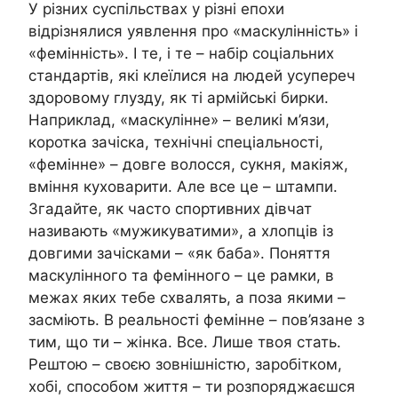
У різних суспільствах у різні епохи
відрізнялися уявлення про «маскулінність» і
«фемінність». І те, і те – набір соціальних
стандартів, які клеїлися на людей усупереч
здоровому глузду, як ті армійські бирки.
Наприклад, «маскулінне» – великі м’язи,
коротка зачіска, технічні спеціальності,
«фемінне» – довге волосся, сукня, макіяж,
вміння куховарити. Але все це – штампи.
Згадайте, як часто спортивних дівчат
називають «мужикуватими», а хлопців із
довгими зачісками – «як баба». Поняття
маскулінного та фемінного – це рамки, в
межах яких тебе схвалять, а поза якими –
засміють. В реальності фемінне – пов’язане з
тим, що ти – жінка. Все. Лише твоя стать.
Рештою – своєю зовнішністю, заробітком,
хобі, способом життя – ти розпоряджаєшся