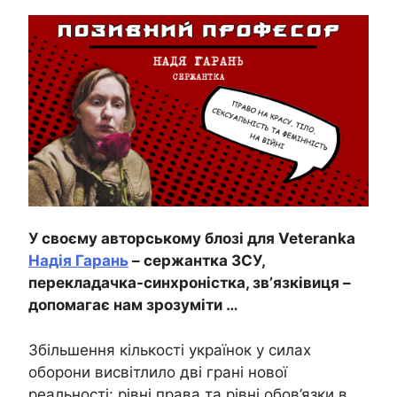
У своєму авторському блозі для Veteranka
Надія Гарань
– сержантка ЗСУ,
перекладачка-синхроністка, звʼязківиця –
допомагає нам зрозуміти …
Збільшення кількості українок у силах
оборони висвітлило дві грані нової
реальності: рівні права та рівні обов’язки в