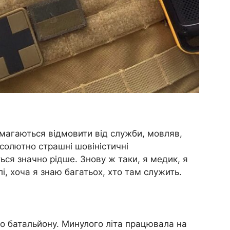
магаються відмовити від служби, мовляв,
бсолютно страшні шовіністичні
ься значно рідше. Знову ж таки, я медик, я
лі, хоча я знаю багатьох, хто там служить.
о батальйону. Минулого літа працювала на