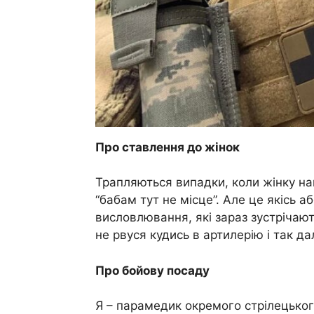
Про ставлення до жінок
Трапляються випадки, коли жінку на
“бабам тут не місце”. Але це якісь а
висловлювання, які зараз зустрічают
не рвуся кудись в артилерію і так да
Про бойову посаду
Я – парамедик окремого стрілецьког