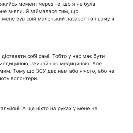
 якийсь момент через те, що я не була
ене зняли. Я займалася тим, що
 мене був свій маленький лазарет і в ньому я
діставати собі самі. Тобто у нас має бути
 медициною, звичайною медициною. Але
мим. Тому що ЗСУ дає нам або нічого, або не
ають волонтери.
альйоні! А ще ніхто на руках у мене не