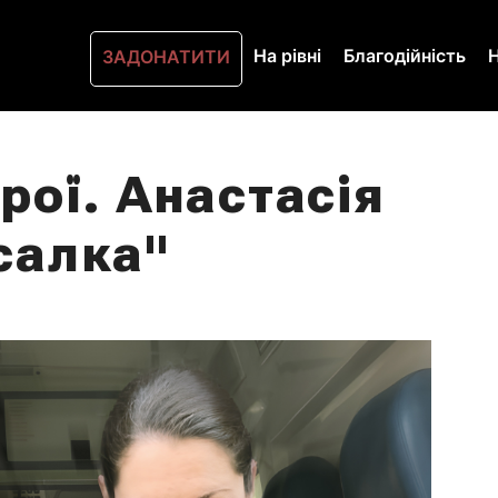
На рівні
Благодійність
ЗАДОНАТИТИ
рої. Анастасія
салка"