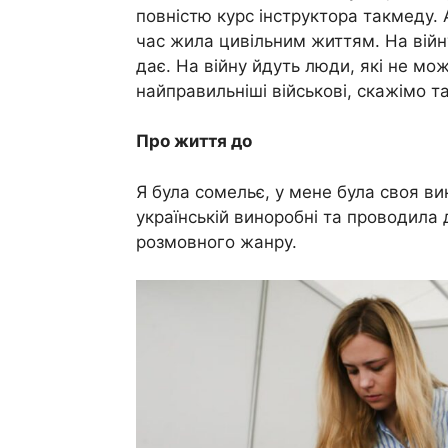
повністю курс інструктора такмеду. 
час жила цивільним життям. На війну
дає. На війну йдуть люди, які не мо
найправильніші військові, скажімо та
Про життя до
Я була сомельє, у мене була своя в
українській виноробні та проводила 
розмовного жанру.