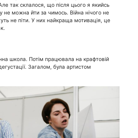
Але так склалося, що після цього я якийсь
 не можна йти за чимось. Війна нічого не
жуть не піти. У них найкраща мотивація, це
к.
инна школа. Потім працювала на крафтовій
дегустації. Загалом, була артистом