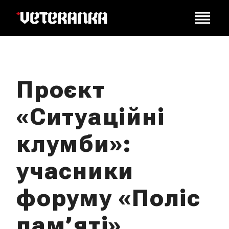
Проєкт
«Ситуаційні
клумби»:
учасники
форуму «Поліс
пам’яті»