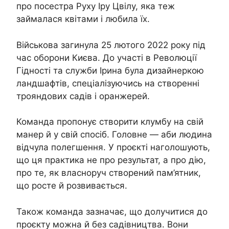
про посестра Руху Іру Цвілу, яка теж
займалася квітами і любила їх.
Військова загинула 25 лютого 2022 року під
час оборони Києва. До участі в Революції
Гідності та служби Ірина була дизайнеркою
ландшафтів, спеціалізуючись на створенні
трояндових садів і оранжерей.
Команда пропонує створити клумбу на свій
манер й у свій спосіб. Головне — аби людина
відчула полегшення. У проєкті наголошують,
що ця практика не про результат, а про дію,
про те, як власноруч створений пам’ятник,
що росте й розвивається.
Також команда зазначає, що долучитися до
проєкту можна й без садівництва. Вони