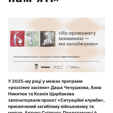
У 2025-му році у межах програми
«розсіяне засіяне» Даша Чечушкова, Анна
Никитюк та Ксенія Щербакова
започаткували проєкт «Ситуаційні клумби»,
присвячений загиблому військовому та
митцю Артуру Сніткусу. Представниці й