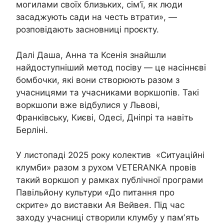
могилами своїх близьких, сім’ї, як люди
засаджують сади на честь втрати», —
розповідають засновниці проєкту.
Далі Даша, Анна та Ксенія знайшли
найдоступніший метод посіву — це насіннєві
бомбочки, які вони створюють разом з
учасницями та учасниками воркшопів. Такі
воркшопи вже відбулися у Львові,
Франківську, Києві, Одесі, Дніпрі та навіть
Берліні.
У листопаді 2025 року колектив «Ситуаційні
клумби» разом з рухом VETERANKA провів
такий воркшоп у рамках публічної програми
Павільйону культури «До питання про
скрите» до виставки Ая Вейвея. Під час
заходу учасниці створили клумбу у памʼять